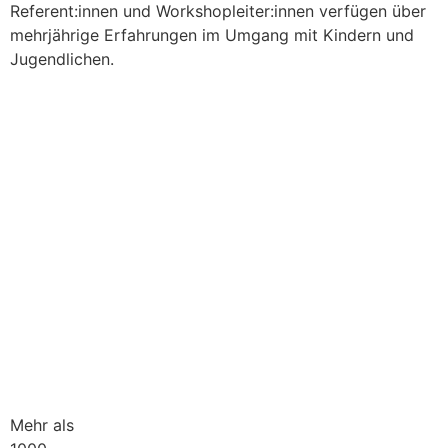
Referent:innen und Workshopleiter:innen verfügen über
mehrjährige Erfahrungen im Umgang mit Kindern und
Jugendlichen.
Unser Anliegen ist es, das Wissen über
Afrika bei Kindern, Jugendlichen und
Erwachsenen zu erweitern und auf dieser
Basis das Verständnis für andere Kulturen
und Lebenswelten zu stärken. Die
Auseinandersetzung mit Afrika kann helfen,
unterschwellige Ängste vor dem „Fremden“
abzubauen, Neugierde zu wecken und den
Wert kultureller Vielfalt und Diversität zu
entdecken. Dieses Ziel verfolgt auch das
Afrika Quiz sowie “AfriGraz – Eine Karte der
African Community”. Der Stadtplan zeigt
Graz aus einer Sicht der African Community.
Mehr als