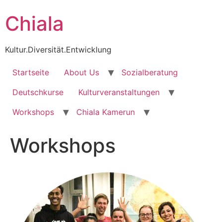
Zum
Chiala
Inhalt
wechseln
Kultur.Diversität.Entwicklung
Startseite
About Us
Sozialberatung
Deutschkurse
Kulturveranstaltungen
Workshops
Chiala Kamerun
Workshops