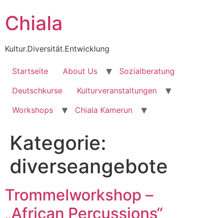
Zum
Chiala
Inhalt
wechseln
Kultur.Diversität.Entwicklung
Startseite
About Us
Sozialberatung
Deutschkurse
Kulturveranstaltungen
Workshops
Chiala Kamerun
Kategorie:
diverseangebote
Trommelworkshop –
„African Percussions“